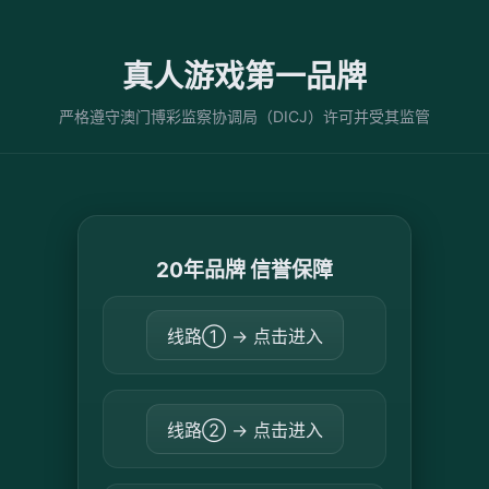
真人游戏第一品牌
严格遵守澳门博彩监察协调局（DICJ）许可并受其监管
20年品牌 信誉保障
线路① → 点击进入
线路② → 点击进入